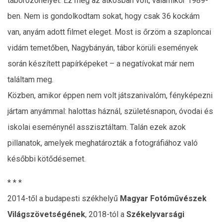
táborozóhelyet. Ez még az átkosban volt, valamikor 1989-
ben. Nem is gondolkodtam sokat, hogy csak 36 kockám
van, anyám adott filmet eleget. Most is őrzöm a szaploncai
vidám temetőben, Nagybányán, tábor körüli események
során készített papírképeket – a negatívokat már nem
találtam meg.
Közben, amikor éppen nem volt játszanivalóm, fényképezni
jártam anyámmal: halottas háznál, születésnapon, óvodai és
iskolai eseménynél asszisztáltam. Talán ezek azok
pillanatok, amelyek meghatározták a fotográfiához való
későbbi kötődésemet.
* * *
2014-től a budapesti székhelyű
Magyar Fotóművészek
Világszövetségének
, 2018-tól a
Székelyvarsági