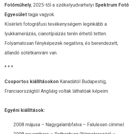
Fotóműhely
, 2025-től a székelyudvarhelyi
Spektrum Fotó
Egyesület
tagja vagyok.
Kísérleti fotográfusi tevékenységem leginkább a
lyukkamerázás, cianotípiázás terén érhető tetten.
Folyamatosan fényképezek negatívra, és berendezett,
állandó sötétkamrám van.
* * *
Csoportos kiállításokon
Kanadától Budapestig,
Franciaországtól Angliáig voltak láthatóak képeim.
Egyéni kiállítások:
2008 májusa – Nagygalambfalva – Falulesen címmel.