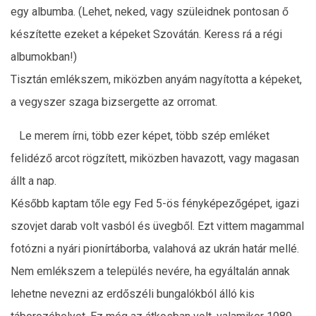
egy albumba. (Lehet, neked, vagy szüleidnek pontosan ő
készítette ezeket a képeket Szovátán. Keress rá a régi
albumokban!)
Tisztán emlékszem, miközben anyám nagyította a képeket,
a vegyszer szaga bizsergette az orromat.
Le merem írni, több ezer képet, több szép emléket
felidéző arcot rögzített, miközben havazott, vagy magasan
állt a nap.
Később kaptam tőle egy Fed 5-ös fényképezőgépet, igazi
szovjet darab volt vasból és üvegből. Ezt vittem magammal
fotózni a nyári pionírtáborba, valahová az ukrán határ mellé.
Nem emlékszem a település nevére, ha egyáltalán annak
lehetne nevezni az erdőszéli bungalókból álló kis