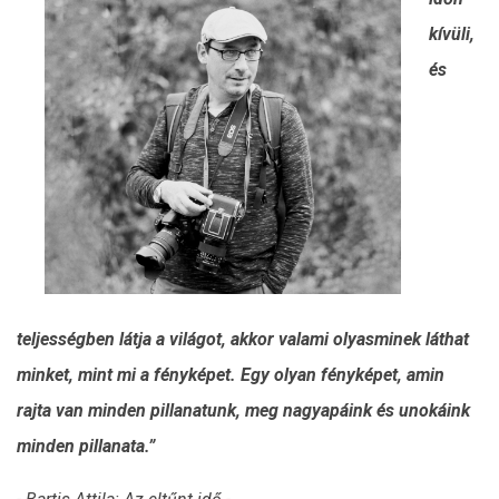
kívüli,
és
teljességben látja a világot, akkor valami olyasminek láthat
minket, mint mi a fényképet. Egy olyan fényképet, amin
rajta van minden pillanatunk, meg nagyapáink és unokáink
minden pillanata.”