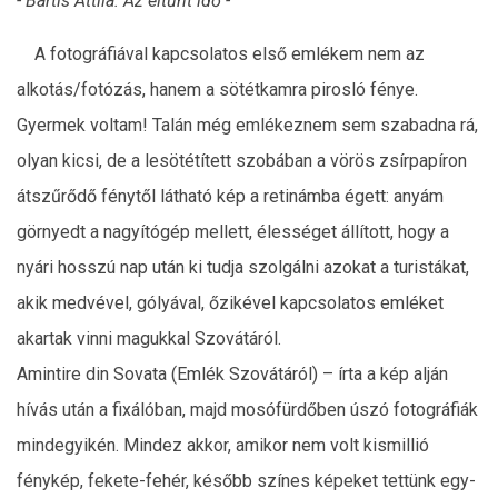
- Bartis Attila: Az eltűnt idő -
A fotográfiával kapcsolatos első emlékem nem az
alkotás/fotózás, hanem a sötétkamra pirosló fénye.
Gyermek voltam! Talán még emlékeznem sem szabadna rá,
olyan kicsi, de a lesötétített szobában a vörös zsírpapíron
átszűrődő fénytől látható kép a retinámba égett: anyám
görnyedt a nagyítógép mellett, élességet állított, hogy a
nyári hosszú nap után ki tudja szolgálni azokat a turistákat,
akik medvével, gólyával, őzikével kapcsolatos emléket
akartak vinni magukkal Szovátáról.
Amintire din Sovata (Emlék Szovátáról) – írta a kép alján
hívás után a fixálóban, majd mosófürdőben úszó fotográfiák
mindegyikén. Mindez akkor, amikor nem volt kismillió
fénykép, fekete-fehér, később színes képeket tettünk egy-