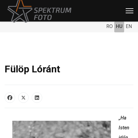
RO
HU
EN
Fülöp Lóránt
„Ha
Isten
időn