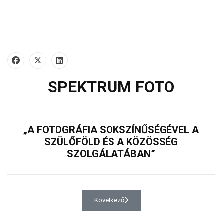
SPEKTRUM FOTO
„A FOTOGRÁFIA SOKSZÍNŰSÉGÉVEL A
SZÜLŐFÖLD ÉS A KÖZÖSSÉG
SZOLGÁLATÁBAN”
Következő cikk: Kapcsolat
Következő