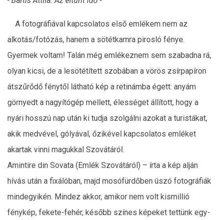
- Bartis Attila: Az eltűnt idő -
A fotográfiával kapcsolatos első emlékem nem az
alkotás/fotózás, hanem a sötétkamra pirosló fénye.
Gyermek voltam! Talán még emlékeznem sem szabadna rá,
olyan kicsi, de a lesötétített szobában a vörös zsírpapíron
átszűrődő fénytől látható kép a retinámba égett: anyám
görnyedt a nagyítógép mellett, élességet állított, hogy a
nyári hosszú nap után ki tudja szolgálni azokat a turistákat,
akik medvével, gólyával, őzikével kapcsolatos emléket
akartak vinni magukkal Szovátáról.
Amintire din Sovata (Emlék Szovátáról) – írta a kép alján
hívás után a fixálóban, majd mosófürdőben úszó fotográfiák
mindegyikén. Mindez akkor, amikor nem volt kismillió
fénykép, fekete-fehér, később színes képeket tettünk egy-