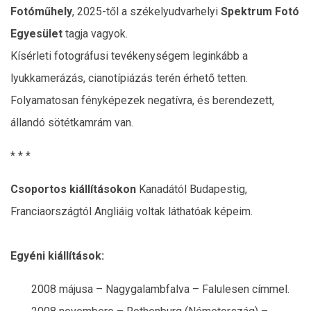
Fotóműhely
, 2025-től a székelyudvarhelyi
Spektrum Fotó
Egyesület
tagja vagyok.
Kísérleti fotográfusi tevékenységem leginkább a
lyukkamerázás, cianotípiázás terén érhető tetten.
Folyamatosan fényképezek negatívra, és berendezett,
állandó sötétkamrám van.
* * *
Csoportos kiállításokon
Kanadától Budapestig,
Franciaországtól Angliáig voltak láthatóak képeim.
Egyéni kiállítások:
2008 májusa – Nagygalambfalva – Falulesen címmel.