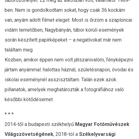
táborozóhelyet. Ez még az átkosban volt, valamikor 1989-
ben. Nem is gondolkodtam sokat, hogy csak 36 kockám
van, anyám adott filmet eleget. Most is őrzöm a szaploncai
vidám temetőben, Nagybányán, tábor körüli események
során készített papírképeket – a negatívokat már nem
találtam meg.
Közben, amikor éppen nem volt játszanivalóm, fényképezni
jártam anyámmal: halottas háznál, születésnapon, óvodai és
iskolai eseménynél asszisztáltam. Talán ezek azok
pillanatok, amelyek meghatározták a fotográfiához való
későbbi kötődésemet.
* * *
2014-től a budapesti székhelyű
Magyar Fotóművészek
Világszövetségének
, 2018-tól a
Székelyvarsági