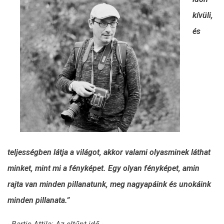
kívüli,
és
teljességben látja a világot, akkor valami olyasminek láthat
minket, mint mi a fényképet. Egy olyan fényképet, amin
rajta van minden pillanatunk, meg nagyapáink és unokáink
minden pillanata.”