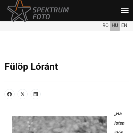
RO
HU
EN
Fülöp Lóránt
„Ha
Isten
időn